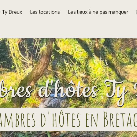
e Ty Dreux
Les locations
Les lieux à ne pas manquer
res d'hôtes Ty
ambres d'hôtes en Breta