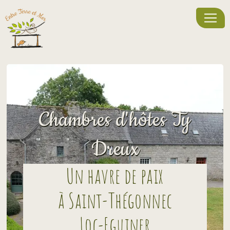
Panneau de gestion des cookies
Chambres d'hôtes Ty
Dreux
Un havre de paix
à Saint-Thégonnec
Loc-Eguiner